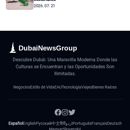
2026. 07. 21
DubaiNewsGroup
Descubre Dubái: Una Maravilla Moderna Donde las
Culturas se Encuentran y las Oportunidades Son
Ilimitadas.
Negocios
Estilo de Vida
EAU
Tecnología
Viajes
Bienes Raíces
Español
English
Русский
中文
हिंदी
اردو
Português
Français
Deutsch
Magyar
Slovenský