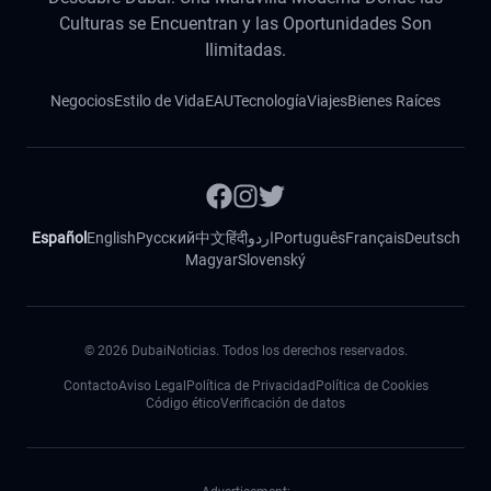
Culturas se Encuentran y las Oportunidades Son
Ilimitadas.
Negocios
Estilo de Vida
EAU
Tecnología
Viajes
Bienes Raíces
Español
English
Русский
中文
हिंदी
اردو
Português
Français
Deutsch
Magyar
Slovenský
©
2026
DubaiNoticias. Todos los derechos reservados.
Contacto
Aviso Legal
Política de Privacidad
Política de Cookies
Código ético
Verificación de datos