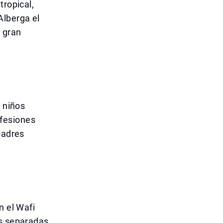
tropical,
Alberga el
 gran
s niños
fesiones
padres
n el Wafi
as separadas