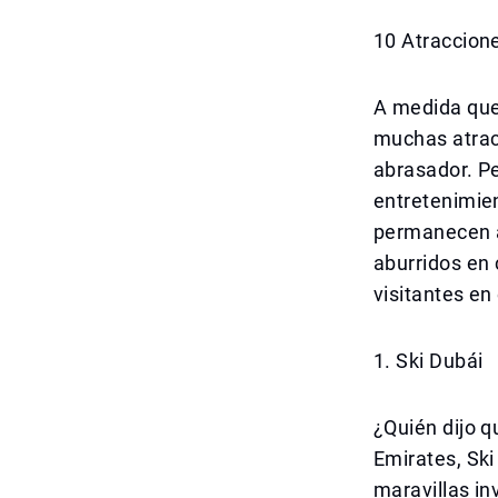
10 Atraccione
A medida que
muchas atracc
abrasador. P
entretenimien
permanecen a
aburridos en 
visitantes en
1. Ski Dubái
¿Quién dijo q
Emirates, Ski
maravillas in