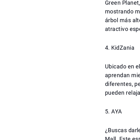
Green Planet,
mostrando más
árbol más alt
atractivo esp
4. KidZania
Ubicado en el
aprendan mie
diferentes, p
pueden relaj
5. AYA
¿Buscas darle
Mall. Este es