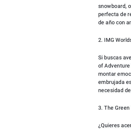
snowboard, o
perfecta de r
de año con an
2. IMG World
Si buscas ave
of Adventure 
montar emoci
embrujada esp
necesidad de 
3. The Green
¿Quieres acer