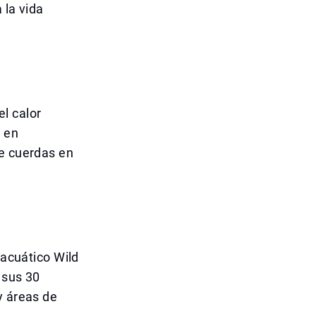
 la vida
l calor
o en
de cuerdas en
 acuático Wild
 sus 30
y áreas de