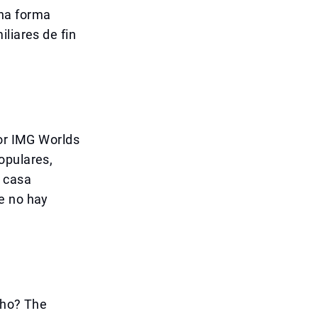
una forma
liares de fin
ior IMG Worlds
opulares,
 casa
e no hay
cho? The