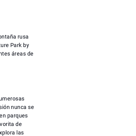
montaña rusa
ture Park by
entes áreas de
 numerosas
rsión nunca se
 en parques
vorita de
xplora las