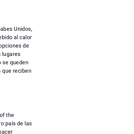
rabes Unidos,
bido al calor
 opciones de
 lugares
no se queden
s que reciben
of the
o país de las
 hacer