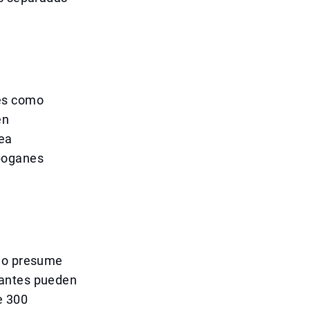
res como
en
sea
boganes
ino presume
tantes pueden
e 300